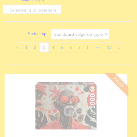
opties
Selecteer 1 of meerdere
opties
Sorteer op:
«
1
2
3
4
5
6
7
8
•••
17
»
NIEUW