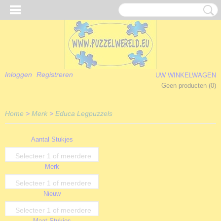
Inloggen
Registreren
UW WINKELWAGEN
Geen producten
(0)
Home
>
Merk
>
Educa Legpuzzels
Aantal Stukjes
Selecteer 1 of meerdere
Merk
opties
Selecteer 1 of meerdere
Nieuw
opties
Selecteer 1 of meerdere
Maat Stukjes