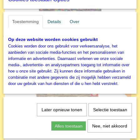
Toestemming
Details
Over
Educa - Legpuzzel - Koraalrif Poseidon - 1000 stukjes
€ 15,99
Op deze website worden cookies gebruikt
Cookies worden door ons gebruikt voor verkeersanalyse, het
✓
Op voorraad
aanbieden van sociale media-functies en het personaliseren van
IN WINKELWAGEN
informatie en advertenties. Daarnaast verlenen we onze sociale
media-, advertentie- en analysepartners toegang tot informatie over
hoe u onze site gebruikt. Zij kunnen deze informatie gebruiken in
combinatie met andere gegevens die zij mogelijk hebben verzameld
NIEUW
door uw gebruik van hun diensten of die u hen hebt verstrekt.
Later opnieuw tonen
Selectie toestaan
Alles toestaan
Nee, niet akkoord