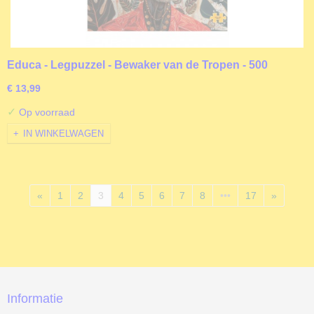
Educa - Legpuzzel - Bewaker van de Tropen - 500
stukjes
€ 13,99
✓
Op voorraad
IN WINKELWAGEN
«
1
2
3
4
5
6
7
8
•••
17
»
Informatie