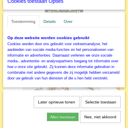
Cookies toestaan Opties
Toestemming
Details
Over
Educa - Legpuzzel - Bengaalse Tijger - 500 stukjes
€ 10,99
Op deze website worden cookies gebruikt
✓
Op voorraad
Cookies worden door ons gebruikt voor verkeersanalyse, het
aanbieden van sociale media-functies en het personaliseren van
IN WINKELWAGEN
informatie en advertenties. Daarnaast verlenen we onze sociale
media-, advertentie- en analysepartners toegang tot informatie over
hoe u onze site gebruikt. Zij kunnen deze informatie gebruiken in
combinatie met andere gegevens die zij mogelijk hebben verzameld
NIEUW
door uw gebruik van hun diensten of die u hen hebt verstrekt.
Later opnieuw tonen
Selectie toestaan
Alles toestaan
Nee, niet akkoord