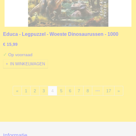
Educa - Legpuzzel - Woeste Dinosaurussen - 1000
stukjes
€ 15,99
✓
Op voorraad
IN WINKELWAGEN
«
1
2
3
4
5
6
7
8
•••
17
»
Informatie