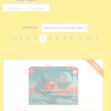
opties
Selecteer 1 of meerdere
opties
Sorteer op:
«
1
2
3
4
5
6
7
8
•••
17
»
NIEUW