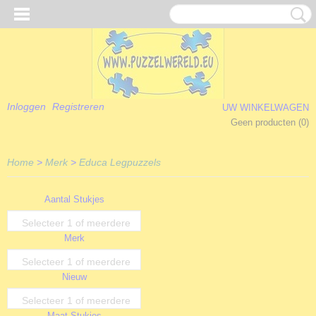
Inloggen
Registreren
UW WINKELWAGEN
Geen producten
(0)
Home
>
Merk
>
Educa Legpuzzels
Aantal Stukjes
Selecteer 1 of meerdere
Merk
opties
Selecteer 1 of meerdere
Nieuw
opties
Selecteer 1 of meerdere
Maat Stukjes